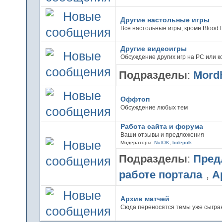
Другие настольные игры
Все настольные игры, кроме Blood 
Другие видеоигры
Обсуждение других игр на PC или к
Подразделы
:
Mordh
Оффтоп
Обсуждение любых тем
Работа сайта и форума
Ваши отзывы и предложения
Модераторы:
NutOK
,
bolepolk
Подразделы
:
Пред
работе портала
,
А
Архив матчей
Сюда переносятся темы уже сыгра