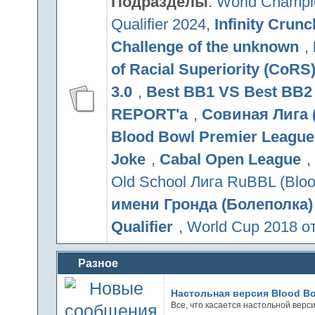
Подразделы
:
World Champio
Qualifier 2024
,
Infinity Crunc
Challenge of the unknown
,
of Racial Superiority (CoRS
3.0
,
Best BB1 VS Best BB2
REPORT'а
,
Совиная Лига 
Blood Bowl Premier Leagu
Joke
,
Cabal Open League
Old School Лига RuBBL (Bloo
имени Гронда (Болеполка)
Qualifier
,
World Cup 2018 
Разное
Настольная версия Blood B
Все, что касается настольной верс