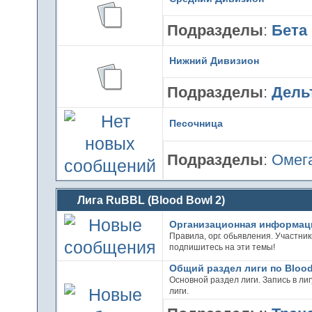
Подразделы
:
Бета
Нижний Дивизион
Подразделы
:
Дель
Песочница
Подразделы
:
Омег
Лига RuBBL (Blood Bowl 2)
Организационная информац
Правила, орг. обьявления. Участники
подпишитесь на эти темы!
Общий раздел лиги по Blood
Основной раздел лиги. Запись в ли
лиги.