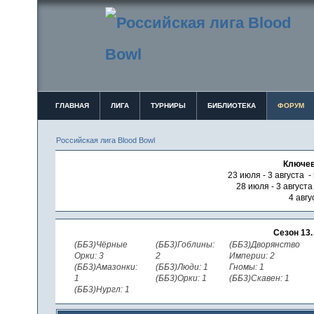
ГЛАВНАЯ
ЛИГА
ТУРНИРЫ
БИБЛИОТЕКА
ФОРУМ
Российская лига Blood Bowl
Ключев
23 июля - 3 августа -
28 июля - 3 август
4 авгу
Сезон 13
(ББ3)Чёрные
(ББ3)Гоблины:
(ББ3)Дворянство
Орки: 3
2
Империи: 2
(ББ3)Амазонки:
(ББ3)Люди: 1
Гномы: 1
1
(ББ3)Орки: 1
(ББ3)Скавен: 1
(ББ3)Нургл: 1