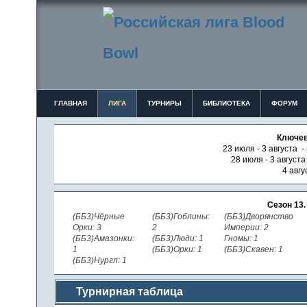
ГЛАВНАЯ
ЛИГА
ТУРНИРЫ
БИБЛИОТЕКА
ФОРУМ
Ключев
23 июля - 3 августа -
28 июля - 3 август
4 авгу
Сезон 13
(ББ3)Чёрные
(ББ3)Гоблины:
(ББ3)Дворянство
Орки: 3
2
Империи: 2
(ББ3)Амазонки:
(ББ3)Люди: 1
Гномы: 1
1
(ББ3)Орки: 1
(ББ3)Скавен: 1
(ББ3)Нургл: 1
Турнирная таблица