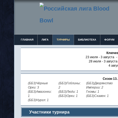
ГЛАВНАЯ
ЛИГА
ТУРНИРЫ
БИБЛИОТЕКА
ФОРУМ
Ключев
23 июля - 3 августа -
28 июля - 3 август
4 авгу
Сезон 13
(ББ3)Чёрные
(ББ3)Гоблины:
(ББ3)Дворянство
Орки: 3
2
Империи: 2
(ББ3)Амазонки:
(ББ3)Люди: 1
Гномы: 1
1
(ББ3)Орки: 1
(ББ3)Скавен: 1
(ББ3)Нургл: 1
Участники турнира