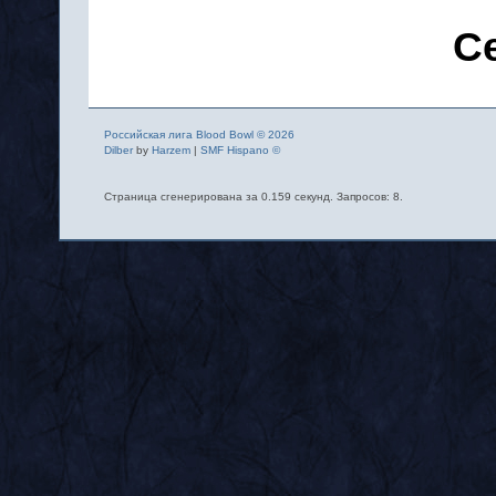
С
Российская лига Blood Bowl © 2026
Dilber
by
Harzem
|
SMF Hispano ©
Страница сгенерирована за 0.159 секунд. Запросов: 8.