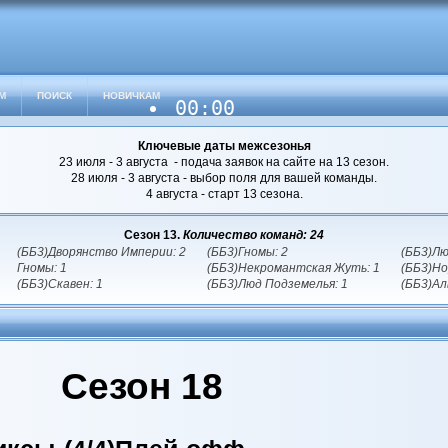
М
ПОИСК
НОВИЧКАМ
00:00
Ключевые даты межсезонья
23 июля - 3 августа - подача заявок на сайте на 13 сезон.
28 июля - 3 августа - выбор поля для вашей команды.
4 августа - старт 13 сезона.
Сезон 13.
Количество команд: 24
(ББ3)Дворянство Империи: 2
(ББ3)Гномы: 2
(ББ3)Лю
Гномы: 1
(ББ3)Некромантская Жуть: 1
(ББ3)Но
(ББ3)Скавен: 1
(ББ3)Люд Подземелья: 1
(ББ3)Ал
Сезон 18