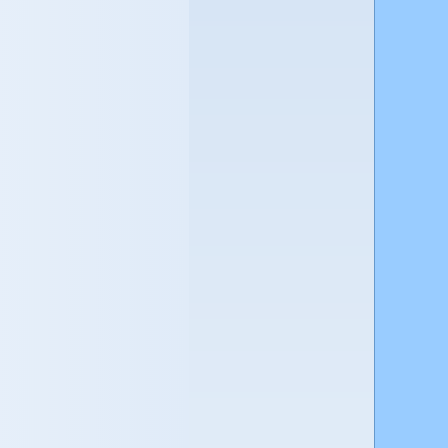
BL]
es
oS
L