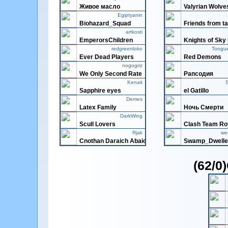
Живое масло
Valyrian Wolve
Egiptyanin
Biohazard_Squad
Friends from ta
artkosti
EmperorsChildren
Knights of Sky 
redgreenloko
Tongu
Ever Dead Players
Red Demons
nogogriz
We Only Second Rate
Рапсодия
Kenait
S
Sapphire eyes
el Gatillo
Demes
Latex Family
Ночь Смерти
DarkWing
Scull Lovers
Clash Team Ro
Rjak
we
Cnothan Daraich Abaich
Swamp_Dwelle
(62/