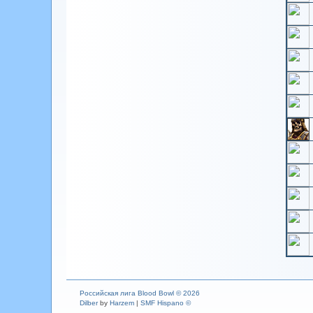
Российская лига Blood Bowl © 2026
Dilber
by
Harzem
|
SMF Hispano ©