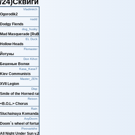
4/24)Сквиги
Artemushka
Kulakom po Bashke
Vladimirch
Ogorodik2
Krabe
Треугольники
nadd
Dodgy Fiends
MaDcor
Zlatoust runners
dog_husky
Mad Masquerade [RuBBL]
pauletto
-=Evil Mushrooms=-
EL Duck
Hollow Heads
AlexGus
The Clan Of The Goose
Flomaster
Йотуны
Volikys
One Turn Paradox
Don Kihot
Бешеные Волки
Battle Bear
Emperor's Bears
Kasa_KasaT
Kiev Communists
_Vlad_
Los Conquistadores
Master_ZEN
XVII Legion
tabol299
Нон Грата
Disp
Smile of the Horned rat
TimX
TimX GanG
Reivon
<B.O.L.> Chorus
Drunkergnom
HMS Whirlwind
Rain
Sluchainaya Komanda
Recine
Magna Mortalitas
AxyDoom
Doom`s wheel of fortune
REPORT
=COBRAS=
Pivovarishe
All Night Under Sun v.2.0
DMstuff