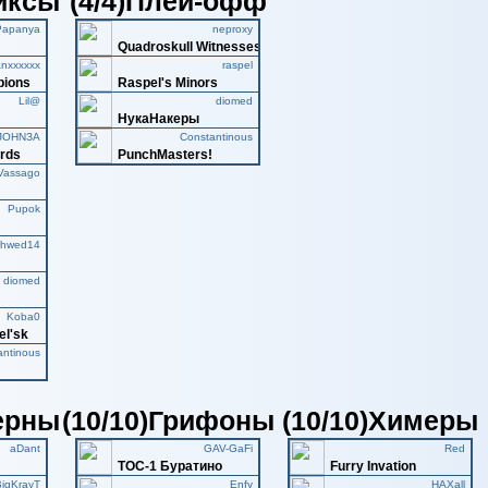
никсы
(4/4)Плей-офф
Papanya
neproxy
Quadroskull Witnesses
anxxxxxx
raspel
pions
Raspel's Minors
Lil@
diomed
НукаНакеры
JOHNЗA
Constantinous
erds
PunchMasters!
Vassago
Pupok
hwed14
diomed
Koba0
el'sk
antinous
верны
(10/10)Грифоны
(10/10)Химеры
aDant
GAV-GaFi
Red
ТОС-1 Буратино
Furry Invation
BigKrayT
Enfy
HAXall