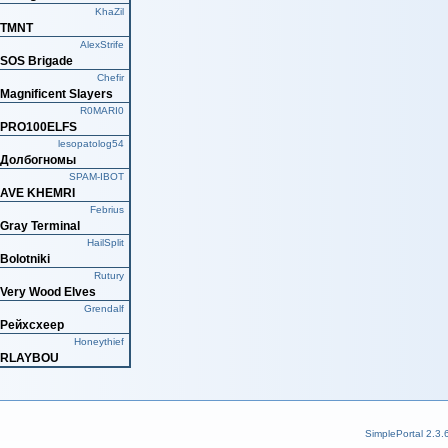
Прилопачены
KhaZil
ТМNТ
Nordic-Eagle-77
Star Losers
AlexStrife
SOS Brigade
Xe-54
1/36 Skulls
Chefir
Magnificent Slayers
genosser
PrisonersPM
R0MARI0
PRO100ELFS
Zeeed3d
Rhymers
lesopatolog54
Долбогномы
Sylath
Le Cirque de Karakuri
SPAM-IBOT
AVE KHEMRI
Sewiks
Златоманы
Febrius
Gray Terminal
Icerain
Hell Pit Gladiators
HailSplit
Bolotniki
Демиург
Филосораптор
Rutury
Very Wood Elves
KOMEDIANT
Soft Power
Grendalf
Рейхсхеер
Nyasha
Spirits in the lamp
Honeythief
RLAYBOU
Balmont
GO VEGAS
meng
Meng's Misanthropes
indeetz
SimplePortal 2.3.
Арауканы