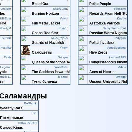
s
Bleed Out
Polite People
Gratdor
GrayBunny
opossym
les
Burning Horizon
Regards From Hell [RUB
Uff-East
Varvar
Knorfy
Fire
Full Metal Jacket
Arstotzka Patriots
eTied_M
xoxa83
Darky the Foxcat
Chaos Red Star
Russian Worst Nightmar
SurTur
Muck_Yyuck
Indygon
Guards of Nazarick
Polite Invaderz
hustrilla
Ymryn
VeneEestlane
Самоцветы
Hive Zergs
Rash
Gringos
kashey1983
Queens of the Stone Agе
Conquistadores lukomor
Evgenic
WorldSitar
Adios
yale
The Goddess is watching
Aces of Hearts
stl1s911
redarox
Dreggo
rs
Тугие булочки
Unseen University RuBB
0)Саламандры
BoShurik
Wealthy Rats
Riin
Похмельные
KoMBINAToR
Cursed Kings