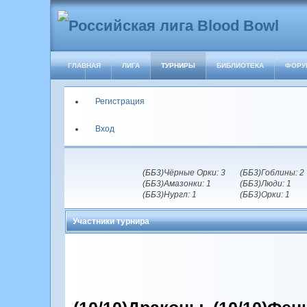
ГЛАВНАЯ
ЛИГА
ТУРНИРЫ
БИБЛИОТЕКА
ФОРУ
Регистрация
Вход
(ББ3)Чёрные Орки: 3
(ББ3)Гоблины: 2
(ББ3)Амазонки: 1
(ББ3)Люди: 1
(ББ3)Нургл: 1
(ББ3)Орки: 1
Участники турнира