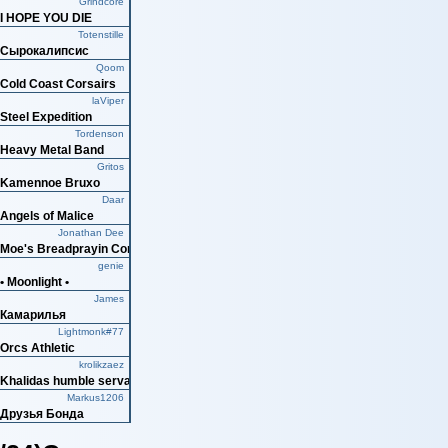
Grindcore
I HOPE YOU DIE
Totenstille
Сырокалипсис
Qoom
Cold Coast Corsairs
laViper
Steel Expedition
Tordenson
Heavy Metal Band
Gritos
Kamennoe Bruxo
Daar
Angels of Malice
Jonathan Dee
Moe's Breadprayin Combine
genie
• Moonlight •
James
Камарилья
Lightmonk#77
Orcs Athletic
krolikzaez
Khalidas humble servants
Markus1206
Друзья Бонда
NyanFall
Tears Fall