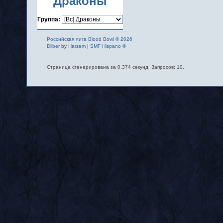
Драконы
Группа:
Российская лига Blood Bowl © 2026
Dilber
by
Harzem
|
SMF Hispano ©
Страница сгенерирована за 0.374 секунд. Запросов: 10.