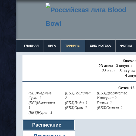
ГЛАВНАЯ
ЛИГА
ТУРНИРЫ
БИБЛИОТЕКА
ФОРУМ
Ключев
23 июля - 3 августа -
28 июля - 3 август
4 авгу
Сезон 13
(ББ3)Чёрные
(ББ3)Гоблины:
(ББ3)Дворянство
Орки: 3
2
Империи: 2
(ББ3)Амазонки:
(ББ3)Люди: 1
Гномы: 1
1
(ББ3)Орки: 1
(ББ3)Скавен: 1
(ББ3)Нургл: 1
Расписание