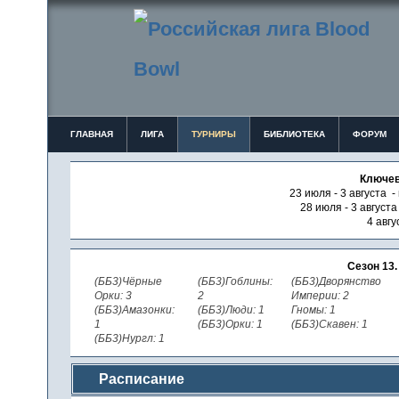
ГЛАВНАЯ
ЛИГА
ТУРНИРЫ
БИБЛИОТЕКА
ФОРУМ
Ключев
23 июля - 3 августа -
28 июля - 3 август
4 авгу
Сезон 13
(ББ3)Чёрные
(ББ3)Гоблины:
(ББ3)Дворянство
Орки: 3
2
Империи: 2
(ББ3)Амазонки:
(ББ3)Люди: 1
Гномы: 1
1
(ББ3)Орки: 1
(ББ3)Скавен: 1
(ББ3)Нургл: 1
Расписание