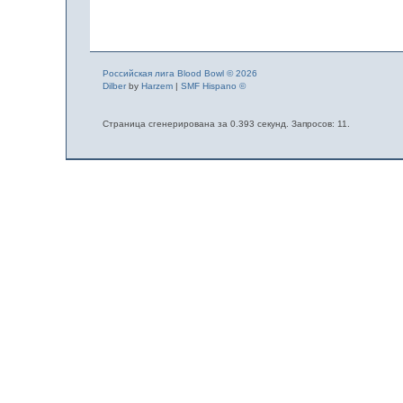
Российская лига Blood Bowl © 2026
Dilber
by
Harzem
|
SMF Hispano ©
Страница сгенерирована за 0.393 секунд. Запросов: 11.