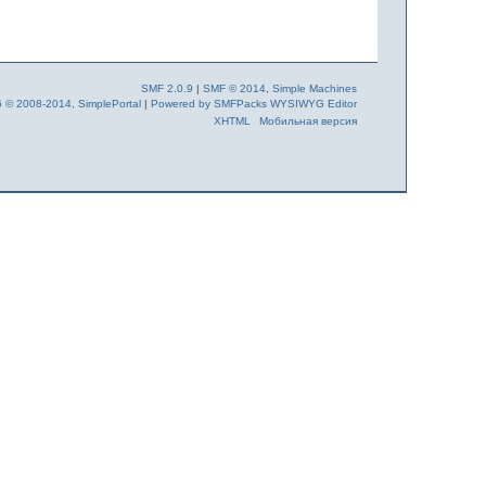
SMF 2.0.9
|
SMF © 2014
,
Simple Machines
6 © 2008-2014, SimplePortal
|
Powered by SMFPacks WYSIWYG Editor
XHTML
Мобильная версия