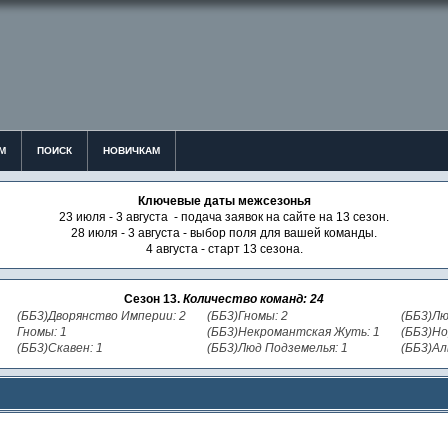
М
ПОИСК
НОВИЧКАМ
Ключевые даты межсезонья
23 июля - 3 августа - подача заявок на сайте на 13 сезон.
28 июля - 3 августа - выбор поля для вашей команды.
4 августа - старт 13 сезона.
Сезон 13.
Количество команд: 24
(ББ3)Дворянство Империи: 2
(ББ3)Гномы: 2
(ББ3)Лю
Гномы: 1
(ББ3)Некромантская Жуть: 1
(ББ3)Но
(ББ3)Скавен: 1
(ББ3)Люд Подземелья: 1
(ББ3)Ал