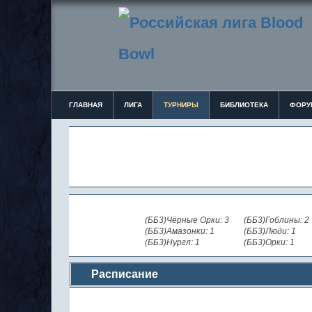
ГЛАВНАЯ
ЛИГА
ТУРНИРЫ
БИБЛИОТЕКА
ФОРУ
(ББ3)Чёрные Орки: 3
(ББ3)Гоблины: 2
(ББ3)Амазонки: 1
(ББ3)Люди: 1
(ББ3)Нургл: 1
(ББ3)Орки: 1
Расписание