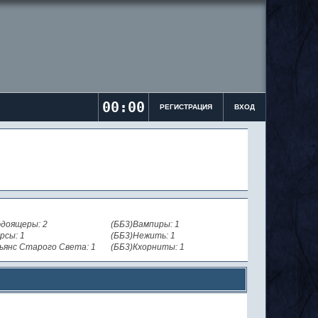
00:00
РЕГИСТРАЦИЯ
ВХОД
доящеры: 2
(ББ3)Вампиры: 1
рсы: 1
(ББ3)Нежить: 1
ьянс Старого Света: 1
(ББ3)Кхорниты: 1