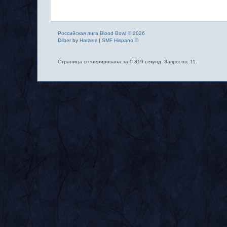
Российская лига Blood Bowl © 2026
Dilber
by
Harzem
|
SMF Hispano ©
Страница сгенерирована за 0.319 секунд. Запросов: 11.