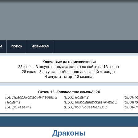
М
ПОИСК
НОВИЧКАМ
Ключевые даты межсезонья
23 июля - 3 августа - подача заявок на сайте на 13 сезон.
28 июля - 3 августа - выбор поля для вашей команды.
4 августа - старт 13 сезона.
Сезон 13.
Количество команд: 24
(ББ3)Дворянство Империи: 2
(ББ3)Гномы: 2
(ББ3)Лю
Гномы: 1
(ББ3)Некромантская Жуть: 1
(ББ3)Но
(ББ3)Скавен: 1
(ББ3)Люд Подземелья: 1
(ББ3)Ал
Драконы