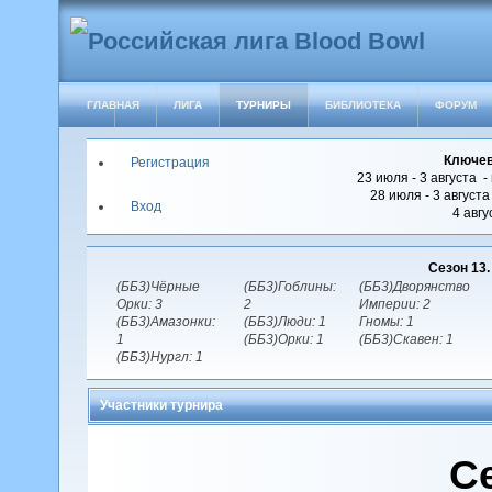
ГЛАВНАЯ
ЛИГА
ТУРНИРЫ
БИБЛИОТЕКА
ФОРУМ
Ключев
Регистрация
23 июля - 3 августа -
28 июля - 3 август
Вход
4 авгу
Сезон 13
(ББ3)Чёрные
(ББ3)Гоблины:
(ББ3)Дворянство
Орки: 3
2
Империи: 2
(ББ3)Амазонки:
(ББ3)Люди: 1
Гномы: 1
1
(ББ3)Орки: 1
(ББ3)Скавен: 1
(ББ3)Нургл: 1
Участники турнира
С