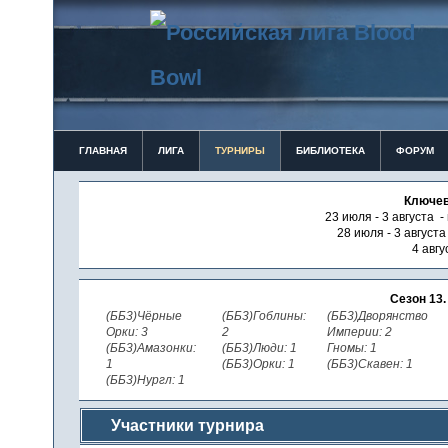
ГЛАВНАЯ
ЛИГА
ТУРНИРЫ
БИБЛИОТЕКА
ФОРУМ
Ключев
23 июля - 3 августа -
28 июля - 3 август
4 авгу
Сезон 13
(ББ3)Чёрные
(ББ3)Гоблины:
(ББ3)Дворянство
Орки: 3
2
Империи: 2
(ББ3)Амазонки:
(ББ3)Люди: 1
Гномы: 1
1
(ББ3)Орки: 1
(ББ3)Скавен: 1
(ББ3)Нургл: 1
Участники турнира