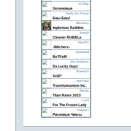
VLADgr
Зеленовые
Darky the Foxcat
Бвы-Бвы!
Wenteros
Inglorious Ratblins
Koba0
Cleaner RUBBLa
Alex351
-Witchers-
betfairball
BeTFaiR
Don Boykone
Da Lucky Guyz
Shwed14
XviD*
hk47mk2
Transhumanism Inc.
Raindy
Titan Rams 2023
Lov3
For The Frozen Lady
Скарцез
Pиcкoвыe Чикcы