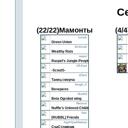
С
(22/22)Мамонты
(4/
Icerain
Green Union
BoShurik
Wealthy Rats
raspel
Raspel's Jungle-People
Uff-East
-ScoutS-
aDant
Танец смерча
Sergik_S
Вечерело
Nurdell
Beta Ogrobot wing
Metanol
Nuffle's Unloved Children
Nao
[RUBBL] Friends
AgykYpadiNakopi
СчаСтливчик