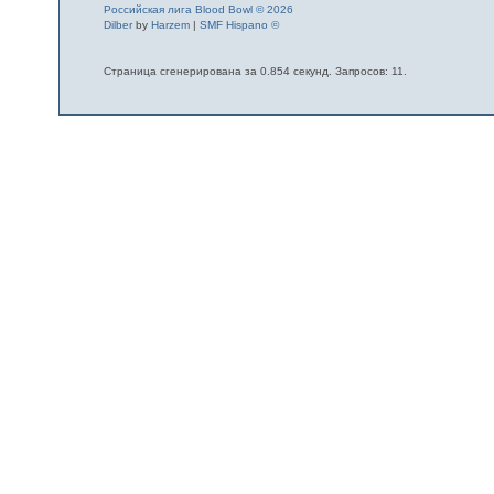
Российская лига Blood Bowl © 2026
Dilber
by
Harzem
|
SMF Hispano ©
Страница сгенерирована за 0.854 секунд. Запросов: 11.