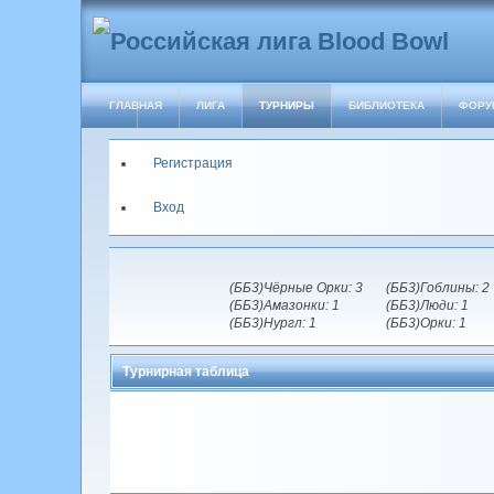
ГЛАВНАЯ
ЛИГА
ТУРНИРЫ
БИБЛИОТЕКА
ФОРУ
Регистрация
Вход
(ББ3)Чёрные Орки: 3
(ББ3)Гоблины: 2
(ББ3)Амазонки: 1
(ББ3)Люди: 1
(ББ3)Нургл: 1
(ББ3)Орки: 1
Турнирная таблица