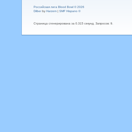
Российская лига Blood Bowl © 2026
Dilber
by
Harzem
|
SMF Hispano ©
Страница сгенерирована за 0.315 секунд. Запросов: 9.