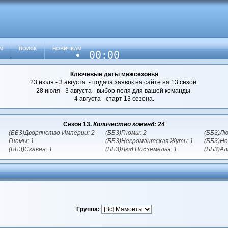
М
ПОИСК
НОВИЧКАМ
00:00
Ключевые даты межсезонья
23 июля - 3 августа - подача заявок на сайте на 13 сезон.
28 июля - 3 августа - выбор поля для вашей команды.
4 августа - старт 13 сезона.
Сезон 13.
Количество команд: 24
(ББ3)Дворянство Империи: 2
(ББ3)Гномы: 2
(ББ3)Лю
Гномы: 1
(ББ3)Некромантская Жуть: 1
(ББ3)Но
(ББ3)Скавен: 1
(ББ3)Люд Подземелья: 1
(ББ3)Ал
Группа: