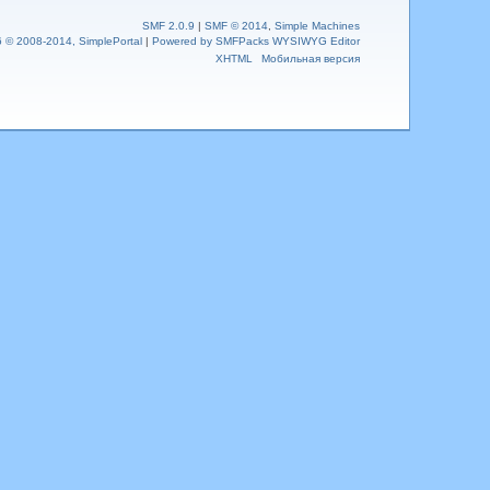
SMF 2.0.9
|
SMF © 2014
,
Simple Machines
6 © 2008-2014, SimplePortal
|
Powered by SMFPacks WYSIWYG Editor
XHTML
Мобильная версия