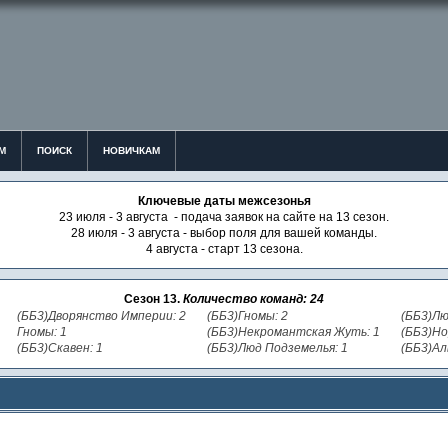
М
ПОИСК
НОВИЧКАМ
Ключевые даты межсезонья
23 июля - 3 августа - подача заявок на сайте на 13 сезон.
28 июля - 3 августа - выбор поля для вашей команды.
4 августа - старт 13 сезона.
Сезон 13.
Количество команд: 24
(ББ3)Дворянство Империи: 2
(ББ3)Гномы: 2
(ББ3)Лю
Гномы: 1
(ББ3)Некромантская Жуть: 1
(ББ3)Но
(ББ3)Скавен: 1
(ББ3)Люд Подземелья: 1
(ББ3)Ал