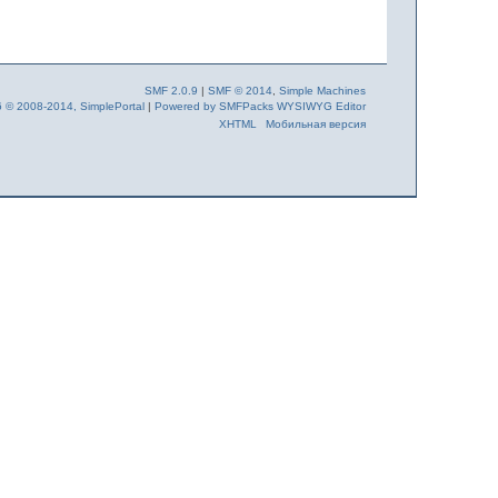
SMF 2.0.9
|
SMF © 2014
,
Simple Machines
6 © 2008-2014, SimplePortal
|
Powered by SMFPacks WYSIWYG Editor
XHTML
Мобильная версия