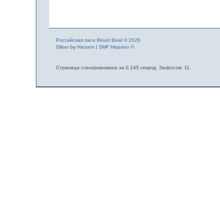
Российская лига Blood Bowl © 2026
Dilber
by
Harzem
|
SMF Hispano ©
Страница сгенерирована за 0.145 секунд. Запросов: 11.