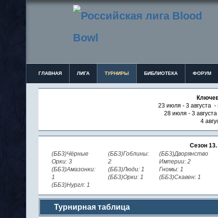
ГЛАВНАЯ
ЛИГА
ТУРНИРЫ
БИБЛИОТЕКА
ФОРУМ
Ключев
23 июля - 3 августа -
28 июля - 3 август
4 авгу
Сезон 13
(ББ3)Чёрные
(ББ3)Гоблины:
(ББ3)Дворянство
Орки: 3
2
Империи: 2
(ББ3)Амазонки:
(ББ3)Люди: 1
Гномы: 1
1
(ББ3)Орки: 1
(ББ3)Скавен: 1
(ББ3)Нургл: 1
Турнирная таблица