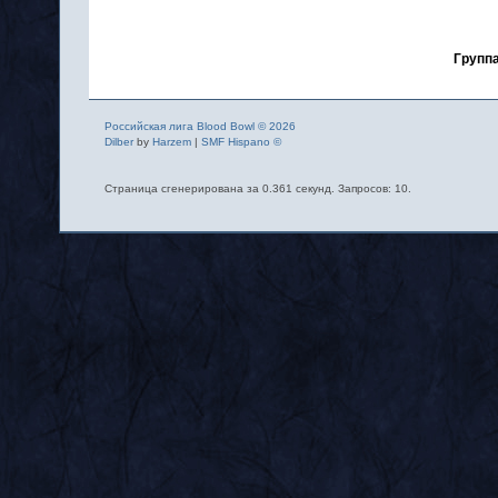
Группа
Российская лига Blood Bowl © 2026
Dilber
by
Harzem
|
SMF Hispano ©
Страница сгенерирована за 0.361 секунд. Запросов: 10.