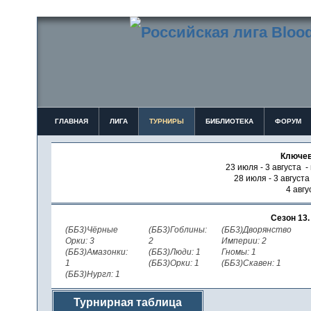
ГЛАВНАЯ
ЛИГА
ТУРНИРЫ
БИБЛИОТЕКА
ФОРУМ
Ключев
23 июля - 3 августа -
28 июля - 3 август
4 авгу
Сезон 13
(ББ3)Чёрные
(ББ3)Гоблины:
(ББ3)Дворянство
Орки: 3
2
Империи: 2
(ББ3)Амазонки:
(ББ3)Люди: 1
Гномы: 1
1
(ББ3)Орки: 1
(ББ3)Скавен: 1
(ББ3)Нургл: 1
Турнирная таблица