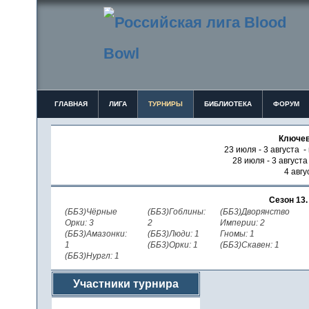
ГЛАВНАЯ
ЛИГА
ТУРНИРЫ
БИБЛИОТЕКА
ФОРУМ
Ключев
23 июля - 3 августа -
28 июля - 3 август
4 авгу
Сезон 13
(ББ3)Чёрные
(ББ3)Гоблины:
(ББ3)Дворянство
Орки: 3
2
Империи: 2
(ББ3)Амазонки:
(ББ3)Люди: 1
Гномы: 1
1
(ББ3)Орки: 1
(ББ3)Скавен: 1
(ББ3)Нургл: 1
Участники турнира