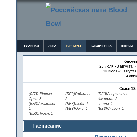
ГЛАВНАЯ
ЛИГА
ТУРНИРЫ
БИБЛИОТЕКА
ФОРУМ
Ключев
23 июля - 3 августа -
28 июля - 3 август
4 авгу
Сезон 13
(ББ3)Чёрные
(ББ3)Гоблины:
(ББ3)Дворянство
Орки: 3
2
Империи: 2
(ББ3)Амазонки:
(ББ3)Люди: 1
Гномы: 1
1
(ББ3)Орки: 1
(ББ3)Скавен: 1
(ББ3)Нургл: 1
Расписание