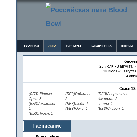
ГЛАВНАЯ
ЛИГА
ТУРНИРЫ
БИБЛИОТЕКА
ФОРУМ
Ключев
23 июля - 3 августа -
28 июля - 3 август
4 авгу
Сезон 13
(ББ3)Чёрные
(ББ3)Гоблины:
(ББ3)Дворянство
Орки: 3
2
Империи: 2
(ББ3)Амазонки:
(ББ3)Люди: 1
Гномы: 1
1
(ББ3)Орки: 1
(ББ3)Скавен: 1
(ББ3)Нургл: 1
Расписание