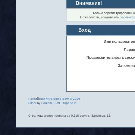
Внимание!
Только зарегистрированные
Пожалуйста, войдите или
зарегист
Вход
Имя пользовател
Парол
Продолжительность сесси
Запомнит
Российская лига Blood Bowl © 2026
Dilber
by
Harzem
|
SMF Hispano ©
Страница сгенерирована за 0.118 секунд. Запросов: 12.