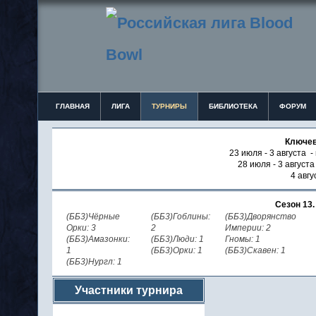
ГЛАВНАЯ
ЛИГА
ТУРНИРЫ
БИБЛИОТЕКА
ФОРУМ
Ключев
23 июля - 3 августа -
28 июля - 3 август
4 авгу
Сезон 13
(ББ3)Чёрные
(ББ3)Гоблины:
(ББ3)Дворянство
Орки: 3
2
Империи: 2
(ББ3)Амазонки:
(ББ3)Люди: 1
Гномы: 1
1
(ББ3)Орки: 1
(ББ3)Скавен: 1
(ББ3)Нургл: 1
Участники турнира