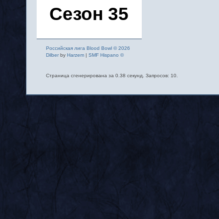
Сезон 35
Российская лига Blood Bowl © 2026
Dilber
by
Harzem
|
SMF Hispano ©
Страница сгенерирована за 0.38 секунд. Запросов: 10.