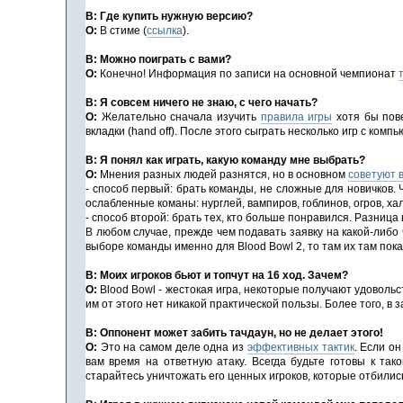
В: Где купить нужную версию?
О:
В стиме (
ссылка
).
В: Можно поиграть с вами?
О:
Конечно! Информация по записи на основной чемпионат
В: Я совсем ничего не знаю, с чего начать?
О:
Желательно сначала изучить
правила игры
хотя бы пове
вкладки (hand off). После этого сыграть несколько игр с к
В: Я понял как играть, какую команду мне выбрать?
О:
Мнения разных людей разнятся, но в основном
советуют 
- cпособ первый: брать команды, не сложные для новичков.
ослабленные команы: нурглей, вампиров, гоблинов, огров, ха
- способ второй: брать тех, кто больше понравился. Разниц
В любом случае, прежде чем подавать заявку на какой-либо 
выборе команды именно для Blood Bowl 2, то там их там пок
В: Моих игроков бьют и топчут на 16 ход. Зачем?
О:
Blood Bowl - жестокая игра, некоторые получают удовольств
им от этого нет никакой практической пользы. Более того, в 
В: Оппонент может забить тачдаун, но не делает этого!
О:
Это на самом деле одна из
эффективных тактик
. Если о
вам время на ответную атаку. Всегда будьте готовы к та
старайтесь уничтожать его ценных игроков, которые отбилис