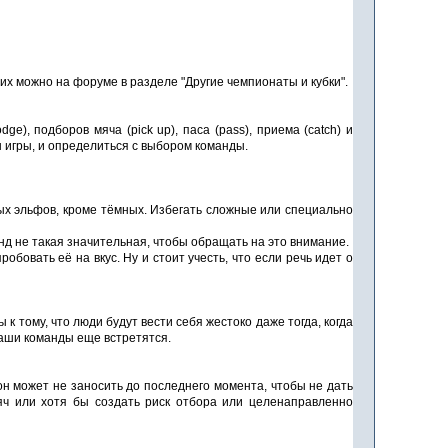
их можно на форуме в разделе "Другие чемпионаты и кубки".
e), подборов мяча (pick up), паса (pass), приема (catch) и
ы игры, и определиться с выбором команды.
бых эльфов, кроме тёмных. Избегать сложные или специально
нд не такая значительная, чтобы обращать на это внимание.
бовать её на вкус. Ну и стоит учесть, что если речь идет о
 к тому, что люди будут вести себя жестоко даже тогда, когда
 ваши команды еще встретятся.
 он может не заносить до последнего момента, чтобы не дать
мяч или хотя бы создать риск отбора или целенаправленно