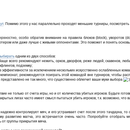
тут
. Помимо этого у нас параллельно проходят меньшие турниры, посмотреть 
рхностно, особо обратив внимание на правила блоков (block), уворотов (dodg
омпьютером или даже лучше с живыми оппонентами. Это поможет и понять основ
выбирать
одним из двух способов:
 Чаще всего рекомендуют нежить, орков, дворфов, реже людей, скавенов, лю
лфлингов, подземку;
а в эффективности за исключением нескольких искусственно ослабленных кома
чемпионат, рекомендуется поиграть этой командой вне турниров, чтобы распро
а представлено не так много, что существенно облегчит ваши муки выбора
ие не только от счета игры, но и от количества убитых игроков. Будьте готовы
закрытых лигах часто имеет смысл пытаться убить игроков, т.к. возможно, что
н надежно контролирует мяч, и его устраивает счет после этого тачдауна, то
кому развитию матча, это встречается очень часто. Попробуйте отобрать 
ь от группы прикрытия мяча.