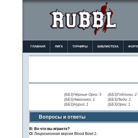
ГЛАВНАЯ
ЛИГА
ТУРНИРЫ
БИБЛИОТЕКА
ФОРУ
(ББ3)Чёрные Орки: 3
(ББ3)Гоблины: 2
(ББ3)Амазонки: 1
(ББ3)Люди: 1
(ББ3)Нургл: 1
(ББ3)Орки: 1
Вопросы и ответы
В: Во что вы играете?
О:
Лицензионная версия Blood Bowl 2.