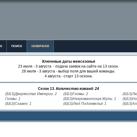
М
ПОИСК
НОВИЧКАМ
Ключевые даты межсезонья
23 июля - 3 августа - подача заявок на сайте на 13 сезон.
28 июля - 3 августа - выбор поля для вашей команды.
4 августа - старт 13 сезона.
Сезон 13.
Количество команд: 24
(ББ3)Дворянство Империи: 2
(ББ3)Гномы: 2
(ББ3)Лю
Гномы: 1
(ББ3)Некромантская Жуть: 1
(ББ3)Но
(ББ3)Скавен: 1
(ББ3)Люд Подземелья: 1
(ББ3)Ал