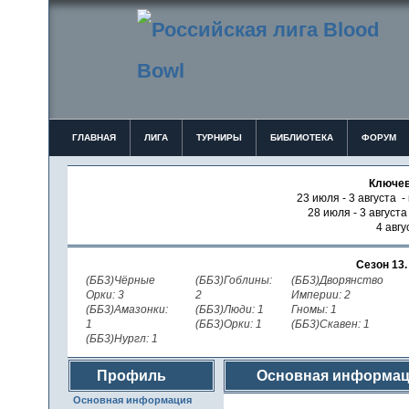
ГЛАВНАЯ
ЛИГА
ТУРНИРЫ
БИБЛИОТЕКА
ФОРУМ
Ключев
23 июля - 3 августа -
28 июля - 3 август
4 авгу
Сезон 13
(ББ3)Чёрные
(ББ3)Гоблины:
(ББ3)Дворянство
Орки: 3
2
Империи: 2
(ББ3)Амазонки:
(ББ3)Люди: 1
Гномы: 1
1
(ББ3)Орки: 1
(ББ3)Скавен: 1
(ББ3)Нургл: 1
Профиль
Основная информа
Основная информация
пользователя