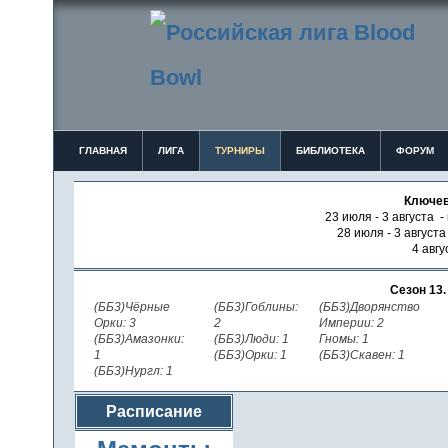
ГЛАВНАЯ
ЛИГА
ТУРНИРЫ
БИБЛИОТЕКА
ФОРУМ
Ключев
23 июля - 3 августа -
28 июля - 3 август
4 авгу
Сезон 13
(ББ3)Чёрные
(ББ3)Гоблины:
(ББ3)Дворянство
Орки: 3
2
Империи: 2
(ББ3)Амазонки:
(ББ3)Люди: 1
Гномы: 1
1
(ББ3)Орки: 1
(ББ3)Скавен: 1
(ББ3)Нургл: 1
Расписание