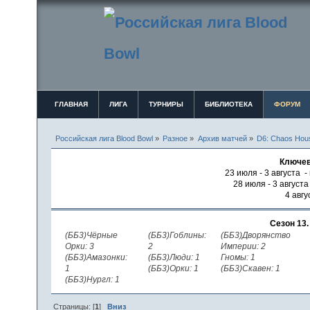
ГЛАВНАЯ
ЛИГА
ТУРНИРЫ
БИБЛИОТЕКА
ФОРУМ
Российская лига Blood Bowl
»
Разное
»
Архив матчей
»
D6: Chaos House
Ключев
23 июля - 3 августа -
28 июля - 3 август
4 авгу
Сезон 13
(ББ3)Чёрные
(ББ3)Гоблины:
(ББ3)Дворянство
Орки: 3
2
Империи: 2
(ББ3)Амазонки:
(ББ3)Люди: 1
Гномы: 1
1
(ББ3)Орки: 1
(ББ3)Скавен: 1
(ББ3)Нургл: 1
Страницы: [
1
]
Вниз