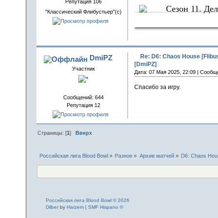
Репутация 106
Сезон 11. Дел
"Классический Флибустьер"(с)
Следы Крова
Re: D6: Chaos House [Flibu
DmiPZ
[DmiPZ]
Участник
Дата: 07 Мая 2025, 22:09 | Сообщ
Спасибо за игру.
Сообщений: 644
Репутация 12
Страницы: [
1
]
Вверх
Российская лига Blood Bowl
»
Разное
»
Архив матчей
»
D6: Chaos Hous
Российская лига Blood Bowl © 2026
Dilber
by
Harzem
|
SMF Hispano ©