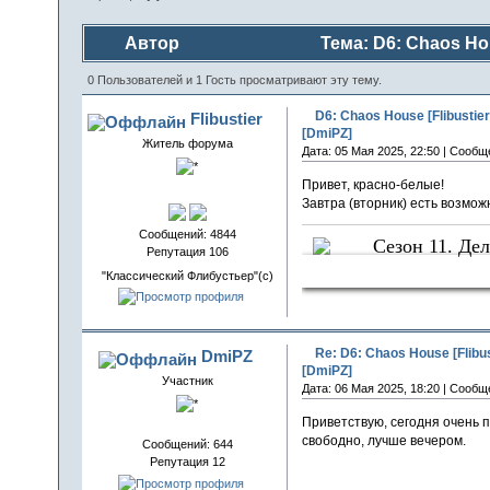
Автор
Тема: D6: Chaos Hou
1144 раз)
0 Пользователей и 1 Гость просматривают эту тему.
D6: Chaos House [Flibustie
Flibustier
[DmiPZ]
Житель форума
Дата: 05 Мая 2025, 22:50 | Сообщ
Привет, красно-белые!
Завтра (вторник) есть возмож
Сообщений: 4844
Сезон 11. Дел
Репутация 106
Следы Крова
"Классический Флибустьер"(с)
Re: D6: Chaos House [Flibu
DmiPZ
[DmiPZ]
Участник
Дата: 06 Мая 2025, 18:20 | Сообщ
Приветствую, сегодня очень п
свободно, лучше вечером.
Сообщений: 644
Репутация 12