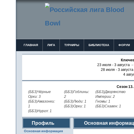
ГЛАВНАЯ
ЛИГА
ТУРНИРЫ
БИБЛИОТЕКА
ФОРУМ
Ключев
23 июля - 3 августа -
28 июля - 3 август
4 авгу
Сезон 13
(ББ3)Чёрные
(ББ3)Гоблины:
(ББ3)Дворянство
Орки: 3
2
Империи: 2
(ББ3)Амазонки:
(ББ3)Люди: 1
Гномы: 1
1
(ББ3)Орки: 1
(ББ3)Скавен: 1
(ББ3)Нургл: 1
Профиль
Основная информа
Основная информация
пользователя