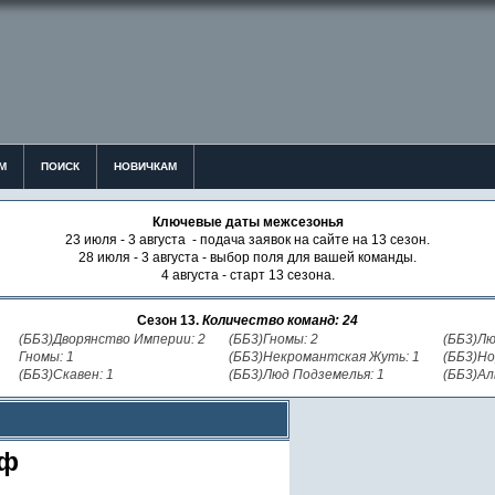
М
ПОИСК
НОВИЧКАМ
Ключевые даты межсезонья
23 июля - 3 августа - подача заявок на сайте на 13 сезон.
28 июля - 3 августа - выбор поля для вашей команды.
4 августа - старт 13 сезона.
Сезон 13.
Количество команд: 24
(ББ3)Дворянство Империи: 2
(ББ3)Гномы: 2
(ББ3)Лю
Гномы: 1
(ББ3)Некромантская Жуть: 1
(ББ3)Но
(ББ3)Скавен: 1
(ББ3)Люд Подземелья: 1
(ББ3)Ал
фф