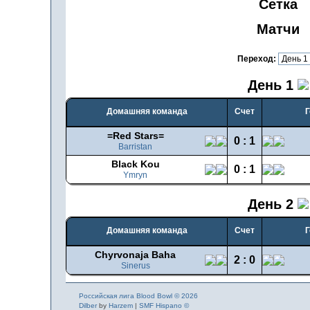
Сетка
Матчи
Переход:
День 1
Домашняя команда
Счет
Г
=Red Stars=
0 : 1
Barristan
Black Kou
0 : 1
Ymryn
День 2
Домашняя команда
Счет
Г
Chyrvonaja Baha
2 : 0
Sinerus
Российская лига Blood Bowl © 2026
Dilber
by
Harzem
|
SMF Hispano ©