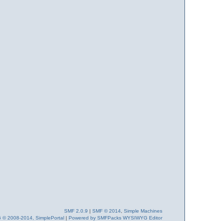
SMF 2.0.9
|
SMF © 2014
,
Simple Machines
6 © 2008-2014, SimplePortal
|
Powered by SMFPacks WYSIWYG Editor