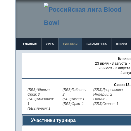
ГЛАВНАЯ
ЛИГА
ТУРНИРЫ
БИБЛИОТЕКА
ФОРУМ
Ключев
23 июля - 3 августа -
28 июля - 3 август
4 авгу
Сезон 13
(ББ3)Чёрные
(ББ3)Гоблины:
(ББ3)Дворянство
Орки: 3
2
Империи: 2
(ББ3)Амазонки:
(ББ3)Люди: 1
Гномы: 1
1
(ББ3)Орки: 1
(ББ3)Скавен: 1
(ББ3)Нургл: 1
Участники турнира