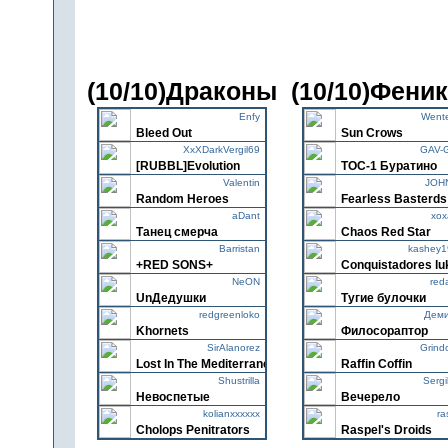
(10/10)Драконы
(10/10)Фени
Enfy
Went
Bleed Out
Sun Crows
XxXDarkVergil69
GAV-
[RUBBL]Evolution
ТОС-1 Буратино
Valentin
JOH
Random Heroes
Fearless Basterds
aDant
xox
Танец смерча
Chaos Red Star
Barristan
kashey1
+RED SONS+
Conquistadores l
NeON
red
UnДедушки
Тугие булочки
redgreenloko
Деми
Khornets
Филосораптор
SirAlanorez
Grind
Lost In The Mediterranean
Raffin Coffin
Shustrilla
Serg
Невоспетые
Вечерело
kolianxxxxxx
ra
Cholops Penitrators
Raspel's Droids