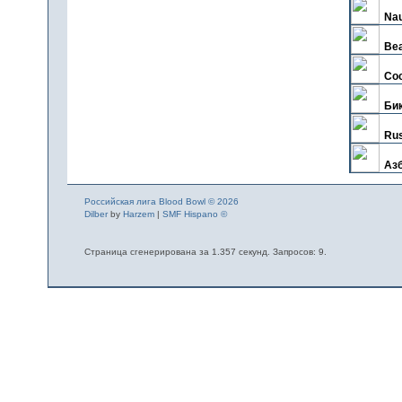
Ма
Nau
Эн
Be
Bet
Со
[C
Би
Dea
Rus
See
Аз
Го
Гру
Российская лига Blood Bowl © 2026
#I
Dilber
by
Harzem
|
SMF Hispano ©
Dis
Kni
Страница сгенерирована за 1.357 секунд. Запросов: 9.
Бар
Cru
По
BM
Pla
+++
Dec
DA
Ма
Hа