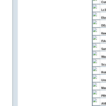
Cur
Lc
Elu
DE
Ка
ПАО
Sa
Wa
Scu
Rot
Uns
Ma
PR
AV