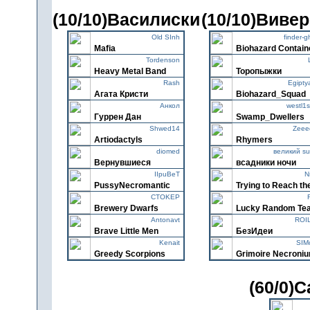
(10/10)Василиски
(10/10)Виве
Old SInh
finder-g
Mafia
Biohazard Contain
Tordenson
Heavy Metal Band
Торопыжки
Rash
Egipty
Агата Кристи
Biohazard_Squad
Анкол
westl1
Гуррен Дан
Swamp_Dwellers
Shwed14
Zeee
Artiodactyls
Rhymers
diomed
великий su
Вернувшиеся
всадники ночи
IIpuBeT
N
PussyNecromantic
Trying to Reach th
CTOKEP
Brewery Dwarfs
Lucky Random Te
Antonavt
ROI
Brave Little Men
БезИдеи
Kenait
SIM
Greedy Scorpions
Grimoire Necroni
(60/0)