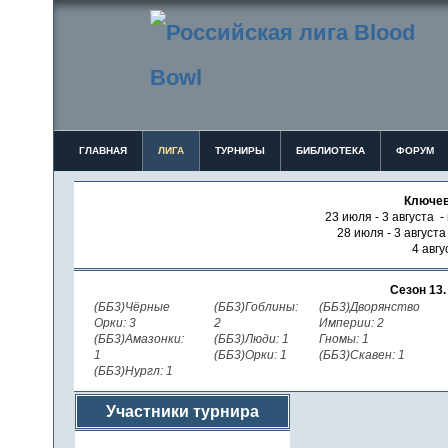
ГЛАВНАЯ
ЛИГА
ТУРНИРЫ
БИБЛИОТЕКА
ФОРУМ
Ключев
23 июля - 3 августа -
28 июля - 3 август
4 авгу
Сезон 13
(ББ3)Чёрные
(ББ3)Гоблины:
(ББ3)Дворянство
Орки: 3
2
Империи: 2
(ББ3)Амазонки:
(ББ3)Люди: 1
Гномы: 1
1
(ББ3)Орки: 1
(ББ3)Скавен: 1
(ББ3)Нургл: 1
Участники турнира