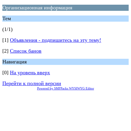
Организационная информация
Тем
(1/1)
[1]
Объявления - подпишитесь на эту тему!
[2]
Список банов
Навигация
[0]
На уровень вверх
Перейти к полной версии
Powered by SMFPacks WYSIWYG Editor