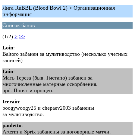
Лига RuBBL (Blood Bowl 2) > Организационная
информация
Список банов
(1/2)
>
>>
Loin
:
Baltoro забанен за мультиводство (несколько учетных
записей)
Loin
:
Мать Тереза (быв. Гистапо) забанен за
многочисленные матерные оскорбления.
upd. Понят и прощен.
Icerain
:
boogywoogy25 и chepaev2003 забанены
за мультиводство.
pauletto
:
Arterm и Sprix забанены за договорные матчи.