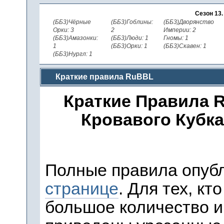
Сезон 13
(ББ3)Чёрные
(ББ3)Гоблины:
(ББ3)Дворянство
Орки: 3
2
Империи: 2
(ББ3)Амазонки:
(ББ3)Люди: 1
Гномы: 1
1
(ББ3)Орки: 1
(ББ3)Скавен: 1
(ББ3)Нургл: 1
Краткие правила RuBBL
Краткие Правила 
Кровавого Кубка)
Полные правила опуб
странице
. Для тех, кт
большое количество 