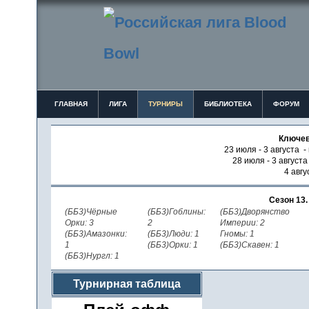
ГЛАВНАЯ
ЛИГА
ТУРНИРЫ
БИБЛИОТЕКА
ФОРУМ
Ключев
23 июля - 3 августа -
28 июля - 3 август
4 авгу
Сезон 13
(ББ3)Чёрные
(ББ3)Гоблины:
(ББ3)Дворянство
Орки: 3
2
Империи: 2
(ББ3)Амазонки:
(ББ3)Люди: 1
Гномы: 1
1
(ББ3)Орки: 1
(ББ3)Скавен: 1
(ББ3)Нургл: 1
Турнирная таблица