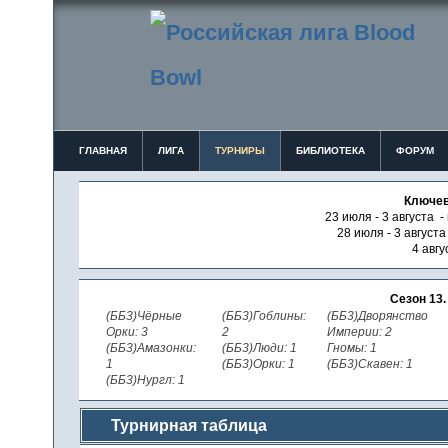
ГЛАВНАЯ
ЛИГА
ТУРНИРЫ
БИБЛИОТЕКА
ФОРУМ
Ключев
23 июля - 3 августа -
28 июля - 3 август
4 авгу
Сезон 13
(ББ3)Чёрные
(ББ3)Гоблины:
(ББ3)Дворянство
Орки: 3
2
Империи: 2
(ББ3)Амазонки:
(ББ3)Люди: 1
Гномы: 1
1
(ББ3)Орки: 1
(ББ3)Скавен: 1
(ББ3)Нургл: 1
Турнирная таблица