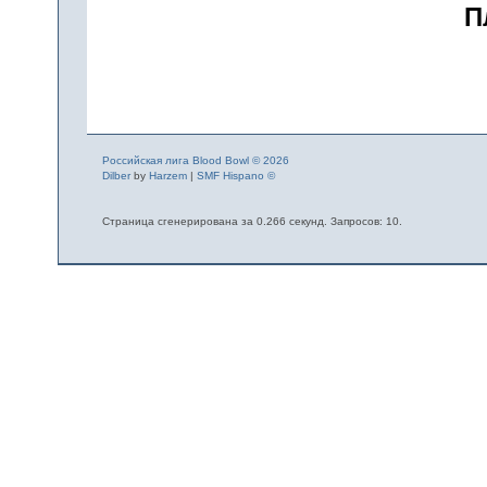
П
Российская лига Blood Bowl © 2026
Dilber
by
Harzem
|
SMF Hispano ©
Страница сгенерирована за 0.266 секунд. Запросов: 10.