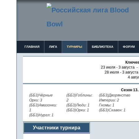
ГЛАВНАЯ
ЛИГА
ТУРНИРЫ
БИБЛИОТЕКА
ФОРУМ
Ключев
23 июля - 3 августа -
28 июля - 3 август
4 авгу
Сезон 13
(ББ3)Чёрные
(ББ3)Гоблины:
(ББ3)Дворянство
Орки: 3
2
Империи: 2
(ББ3)Амазонки:
(ББ3)Люди: 1
Гномы: 1
1
(ББ3)Орки: 1
(ББ3)Скавен: 1
(ББ3)Нургл: 1
Участники турнира