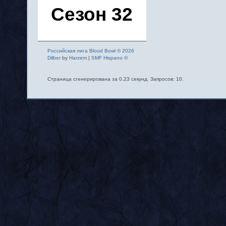
Сезон 32
Российская лига Blood Bowl © 2026
Dilber
by
Harzem
|
SMF Hispano ©
Страница сгенерирована за 0.23 секунд. Запросов: 10.