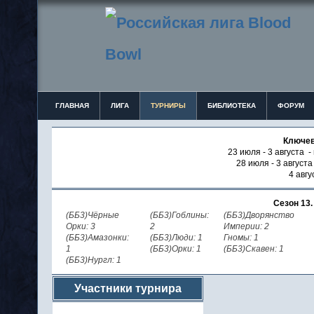
ГЛАВНАЯ
ЛИГА
ТУРНИРЫ
БИБЛИОТЕКА
ФОРУМ
Ключев
23 июля - 3 августа -
28 июля - 3 август
4 авгу
Сезон 13
(ББ3)Чёрные
(ББ3)Гоблины:
(ББ3)Дворянство
Орки: 3
2
Империи: 2
(ББ3)Амазонки:
(ББ3)Люди: 1
Гномы: 1
1
(ББ3)Орки: 1
(ББ3)Скавен: 1
(ББ3)Нургл: 1
Участники турнира