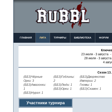
ГЛАВНАЯ
ЛИГА
ТУРНИРЫ
БИБЛИОТЕКА
ФОРУМ
Ключев
23 июля - 3 августа -
28 июля - 3 август
4 авгу
Сезон 13
(ББ3)Чёрные
(ББ3)Гоблины:
(ББ3)Дворянство
Орки: 3
2
Империи: 2
(ББ3)Амазонки:
(ББ3)Люди: 1
Гномы: 1
1
(ББ3)Орки: 1
(ББ3)Скавен: 1
(ББ3)Нургл: 1
Участники турнира