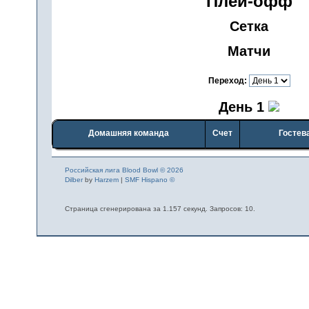
Плей-офф
Сетка
Матчи
Переход:
День 1
Домашняя команда
Счет
Гостев
Российская лига Blood Bowl © 2026
Dilber
by
Harzem
|
SMF Hispano ©
Страница сгенерирована за 1.157 секунд. Запросов: 10.