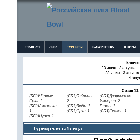
ГЛАВНАЯ
ЛИГА
ТУРНИРЫ
БИБЛИОТЕКА
ФОРУМ
Ключев
23 июля - 3 августа -
28 июля - 3 август
4 авгу
Сезон 13
(ББ3)Чёрные
(ББ3)Гоблины:
(ББ3)Дворянство
Орки: 3
2
Империи: 2
(ББ3)Амазонки:
(ББ3)Люди: 1
Гномы: 1
1
(ББ3)Орки: 1
(ББ3)Скавен: 1
(ББ3)Нургл: 1
Турнирная таблица