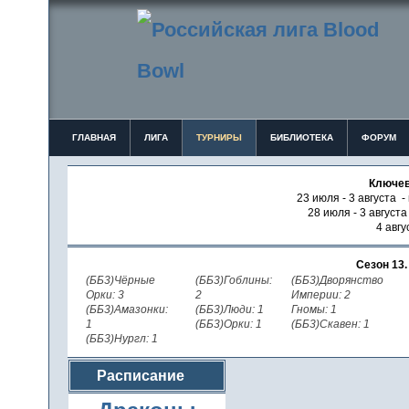
ГЛАВНАЯ
ЛИГА
ТУРНИРЫ
БИБЛИОТЕКА
ФОРУМ
Ключев
23 июля - 3 августа -
28 июля - 3 август
4 авгу
Сезон 13
(ББ3)Чёрные
(ББ3)Гоблины:
(ББ3)Дворянство
Орки: 3
2
Империи: 2
(ББ3)Амазонки:
(ББ3)Люди: 1
Гномы: 1
1
(ББ3)Орки: 1
(ББ3)Скавен: 1
(ББ3)Нургл: 1
Расписание