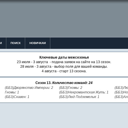
М
ПОИСК
НОВИЧКАМ
Ключевые даты межсезонья
23 июля - 3 августа - подача заявок на сайте на 13 сезон.
28 июля - 3 августа - выбор поля для вашей команды.
4 августа - старт 13 сезона.
Сезон 13.
Количество команд: 24
(ББ3)Дворянство Империи: 2
(ББ3)Гномы: 2
(ББ3)Лю
Гномы: 1
(ББ3)Некромантская Жуть: 1
(ББ3)Но
(ББ3)Скавен: 1
(ББ3)Люд Подземелья: 1
(ББ3)Ал