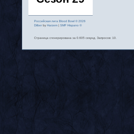
Российская лига Blood Bowl © 2026
Dilber
by
Harzem
|
SMF Hispano ©
Страница сгенерирована за 0.605 секунд. Запросов: 10.