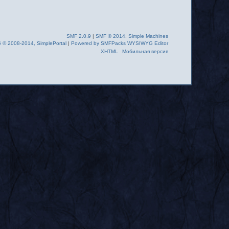
SMF 2.0.9
|
SMF © 2014
,
Simple Machines
6 © 2008-2014, SimplePortal
|
Powered by SMFPacks WYSIWYG Editor
XHTML
Мобильная версия