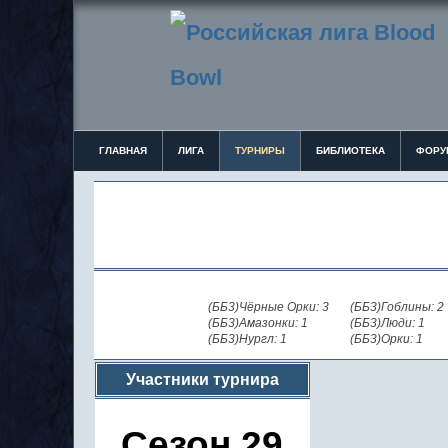
ГЛАВНАЯ
ЛИГА
ТУРНИРЫ
БИБЛИОТЕКА
ФОРУ
(ББ3)Чёрные Орки: 3
(ББ3)Гоблины: 2
(ББ3)Амазонки: 1
(ББ3)Люди: 1
(ББ3)Нургл: 1
(ББ3)Орки: 1
Участники турнира
Сезон 29