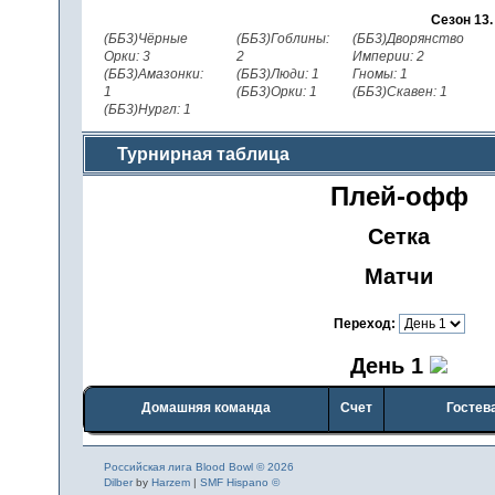
Сезон 13
(ББ3)Чёрные
(ББ3)Гоблины:
(ББ3)Дворянство
Орки: 3
2
Империи: 2
(ББ3)Амазонки:
(ББ3)Люди: 1
Гномы: 1
1
(ББ3)Орки: 1
(ББ3)Скавен: 1
(ББ3)Нургл: 1
Турнирная таблица
Плей-офф
Сетка
Матчи
Переход:
День 1
Домашняя команда
Счет
Гостев
Российская лига Blood Bowl © 2026
Dilber
by
Harzem
|
SMF Hispano ©