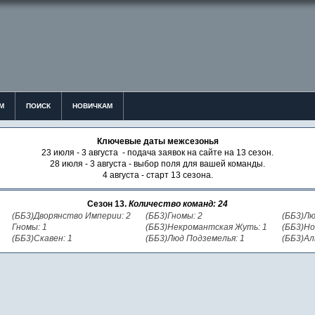
М
ПОИСК
НОВИЧКАМ
Ключевые даты межсезонья
23 июля - 3 августа - подача заявок на сайте на 13 сезон.
28 июля - 3 августа - выбор поля для вашей команды.
4 августа - старт 13 сезона.
Сезон 13.
Количество команд: 24
(ББ3)Дворянство Империи: 2
(ББ3)Гномы: 2
(ББ3)Лю
Гномы: 1
(ББ3)Некромантская Жуть: 1
(ББ3)Но
(ББ3)Скавен: 1
(ББ3)Люд Подземелья: 1
(ББ3)Ал