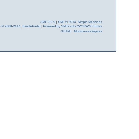
SMF 2.0.9
|
SMF © 2014
,
Simple Machines
6 © 2008-2014, SimplePortal
|
Powered by SMFPacks WYSIWYG Editor
XHTML
Мобильная версия