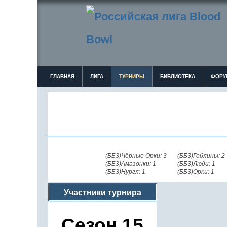
ГЛАВНАЯ
ЛИГА
ТУРНИРЫ
БИБЛИОТЕКА
ФОРУ
(ББ3)Чёрные Орки: 3
(ББ3)Гоблины: 2
(ББ3)Амазонки: 1
(ББ3)Люди: 1
(ББ3)Нургл: 1
(ББ3)Орки: 1
Участники турнира
Сезон 15