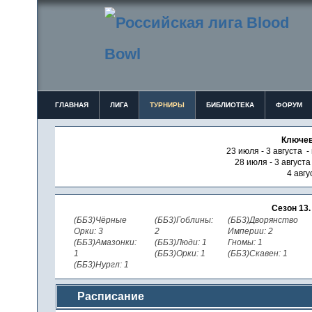
ГЛАВНАЯ
ЛИГА
ТУРНИРЫ
БИБЛИОТЕКА
ФОРУМ
Ключев
23 июля - 3 августа -
28 июля - 3 август
4 авгу
Сезон 13
(ББ3)Чёрные
(ББ3)Гоблины:
(ББ3)Дворянство
Орки: 3
2
Империи: 2
(ББ3)Амазонки:
(ББ3)Люди: 1
Гномы: 1
1
(ББ3)Орки: 1
(ББ3)Скавен: 1
(ББ3)Нургл: 1
Расписание