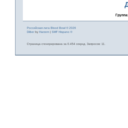
Группа
Российская лига Blood Bowl © 2026
Dilber
by
Harzem
|
SMF Hispano ©
Страница сгенерирована за 0.454 секунд. Запросов: 11.