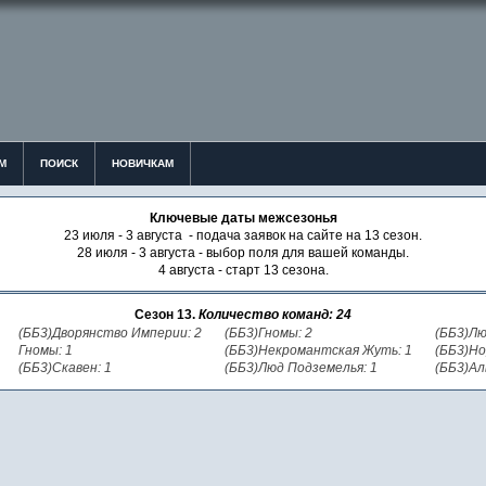
М
ПОИСК
НОВИЧКАМ
Ключевые даты межсезонья
23 июля - 3 августа - подача заявок на сайте на 13 сезон.
28 июля - 3 августа - выбор поля для вашей команды.
4 августа - старт 13 сезона.
Сезон 13.
Количество команд: 24
(ББ3)Дворянство Империи: 2
(ББ3)Гномы: 2
(ББ3)Лю
Гномы: 1
(ББ3)Некромантская Жуть: 1
(ББ3)Но
(ББ3)Скавен: 1
(ББ3)Люд Подземелья: 1
(ББ3)Ал