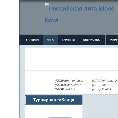
ГЛАВНАЯ
ЛИГА
ТУРНИРЫ
БИБЛИОТЕКА
ФОРУ
(ББ3)Чёрные Орки: 3
(ББ3)Гоблины: 2
(ББ3)Амазонки: 1
(ББ3)Люди: 1
(ББ3)Нургл: 1
(ББ3)Орки: 1
Турнирная таблица