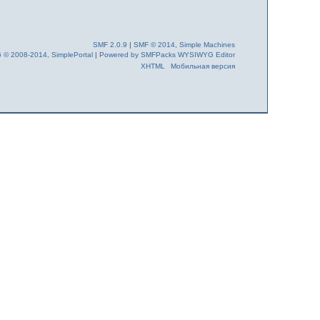
SMF 2.0.9
|
SMF © 2014
,
Simple Machines
6 © 2008-2014, SimplePortal
|
Powered by SMFPacks WYSIWYG Editor
XHTML
Мобильная версия