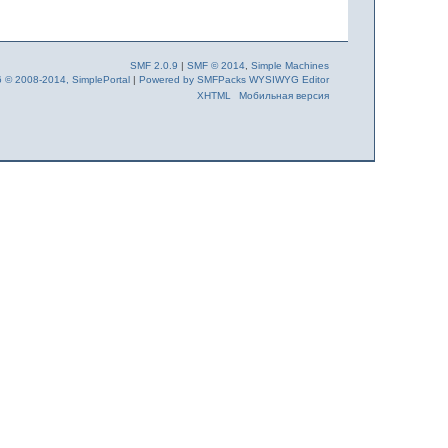
SMF 2.0.9
|
SMF © 2014
,
Simple Machines
6 © 2008-2014, SimplePortal
|
Powered by SMFPacks WYSIWYG Editor
XHTML
Мобильная версия