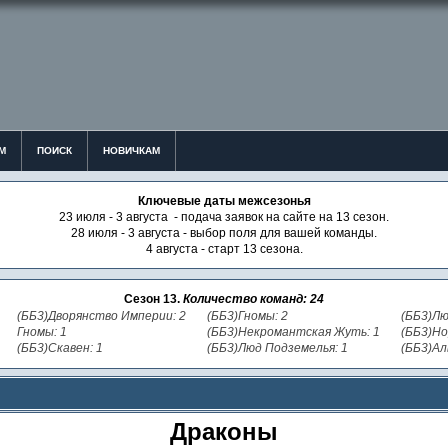
М
ПОИСК
НОВИЧКАМ
Ключевые даты межсезонья
23 июля - 3 августа - подача заявок на сайте на 13 сезон.
28 июля - 3 августа - выбор поля для вашей команды.
4 августа - старт 13 сезона.
Сезон 13.
Количество команд: 24
(ББ3)Дворянство Империи: 2
(ББ3)Гномы: 2
(ББ3)Лю
Гномы: 1
(ББ3)Некромантская Жуть: 1
(ББ3)Но
(ББ3)Скавен: 1
(ББ3)Люд Подземелья: 1
(ББ3)Ал
Драконы