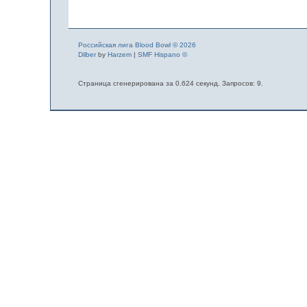
Российская лига Blood Bowl © 2026
Dilber
by
Harzem
|
SMF Hispano ©
Страница сгенерирована за 0.624 секунд. Запросов: 9.