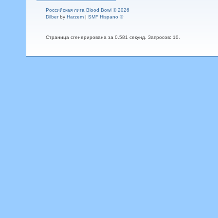
Российская лига Blood Bowl © 2026
Dilber
by
Harzem
|
SMF Hispano ©
Страница сгенерирована за 0.581 секунд. Запросов: 10.