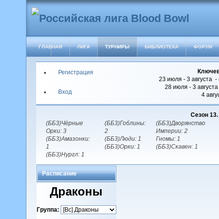
ГЛАВНАЯ
ЛИГА
ТУРНИРЫ
БИБЛИОТЕКА
ФОРУМ
Ключев
Регистрация
23 июля - 3 августа -
28 июля - 3 август
Вход
4 авгу
Сезон 13
(ББ3)Чёрные
(ББ3)Гоблины:
(ББ3)Дворянство
Орки: 3
2
Империи: 2
(ББ3)Амазонки:
(ББ3)Люди: 1
Гномы: 1
1
(ББ3)Орки: 1
(ББ3)Скавен: 1
(ББ3)Нургл: 1
Расписание
Драконы
Группа: