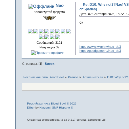
Re: D10: Why not? [Nao] V
Nao
of Spades]
Завсегдатай форума
Дата: 02 Сентября 2025, 18:22 | 
ок
Сообщений: 3121
https://www.twitch.tv/nao_bb3
Репутация 39
https://goodgame.ru/Nao_bb3
Страницы: [
1
]
Вверх
Российская лига Blood Bowl
»
Разное
»
Архив матчей
»
D10: Why not? 
Российская лига Blood Bowl © 2026
Dilber
by
Harzem
|
SMF Hispano ©
Страница сгенерирована за 0.217 секунд. Запросов: 28.