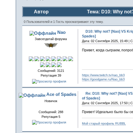
Автор
Тема: D10: Why not?
(Прочитано 117 раз)
0 Пользователей и 1 Гость просматривают эту тему.
D10: Why not? [Nao] VS Kri
Nao
Spades]
Завсегдатай форума
Дата: 02 Сентября 2025, 15:49 | 
Привет, когда сыграем, попро
Сообщений: 3121
https://www.twitch.tv/nao_bb3
Репутация 39
https://goodgame.ru/Nao_bb3
Re: D10: Why not? [Nao] V
Ace of Spades
of Spades]
Новичок
Дата: 02 Сентября 2025, 17:50 | 
Привет! Идеально было бы сег
Сообщений: 288
Репутация 5
Мой старый профиль RUBBL