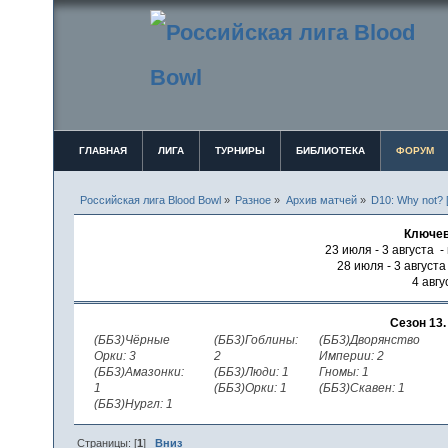
ГЛАВНАЯ
ЛИГА
ТУРНИРЫ
БИБЛИОТЕКА
ФОРУМ
Российская лига Blood Bowl
»
Разное
»
Архив матчей
»
D10: Why not? 
Ключев
23 июля - 3 августа -
28 июля - 3 август
4 авгу
Сезон 13
(ББ3)Чёрные
(ББ3)Гоблины:
(ББ3)Дворянство
Орки: 3
2
Империи: 2
(ББ3)Амазонки:
(ББ3)Люди: 1
Гномы: 1
1
(ББ3)Орки: 1
(ББ3)Скавен: 1
(ББ3)Нургл: 1
Страницы: [
1
]
Вниз