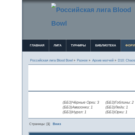
ГЛАВНАЯ
ЛИГА
ТУРНИРЫ
БИБЛИОТЕКА
ФОРУ
Российская лига Blood Bowl
»
Разное
»
Архив матчей
»
D10: Chaos
(ББ3)Чёрные Орки: 3
(ББ3)Гоблины: 2
(ББ3)Амазонки: 1
(ББ3)Люди: 1
(ББ3)Нургл: 1
(ББ3)Орки: 1
Страницы: [
1
]
Вниз