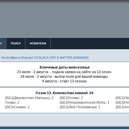
М
ПОИСК
НОВИЧКАМ
 World Alliance [Raindy] VS BLACK ORCS MATTER [R0MARI0]
Ключевые даты межсезонья
23 июля - 3 августа - подача заявок на сайте на 13 сезон.
28 июля - 3 августа - выбор поля для вашей команды.
4 августа - старт 13 сезона.
Сезон 13.
Количество команд: 24
(ББ3)Дворянство Империи: 2
(ББ3)Гномы: 2
(ББ3)Лю
Гномы: 1
(ББ3)Некромантская Жуть: 1
(ББ3)Но
(ББ3)Скавен: 1
(ББ3)Люд Подземелья: 1
(ББ3)Ал