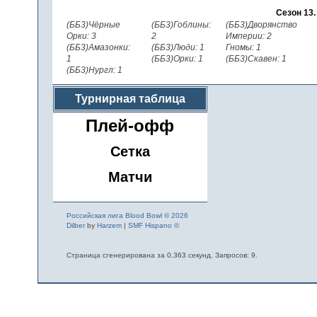
Сезон 13
(ББ3)Чёрные
(ББ3)Гоблины:
(ББ3)Дворянство
Орки: 3
2
Империи: 2
(ББ3)Амазонки:
(ББ3)Люди: 1
Гномы: 1
1
(ББ3)Орки: 1
(ББ3)Скавен: 1
(ББ3)Нургл: 1
Турнирная таблица
Плей-офф
Сетка
Матчи
Российская лига Blood Bowl © 2026
Dilber
by
Harzem
|
SMF Hispano ©
Страница сгенерирована за 0.363 секунд. Запросов: 9.