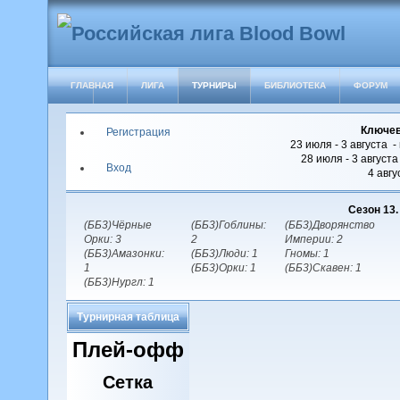
ГЛАВНАЯ
ЛИГА
ТУРНИРЫ
БИБЛИОТЕКА
ФОРУМ
Ключев
Регистрация
23 июля - 3 августа -
28 июля - 3 август
Вход
4 авгу
Сезон 13
(ББ3)Чёрные
(ББ3)Гоблины:
(ББ3)Дворянство
Орки: 3
2
Империи: 2
(ББ3)Амазонки:
(ББ3)Люди: 1
Гномы: 1
1
(ББ3)Орки: 1
(ББ3)Скавен: 1
(ББ3)Нургл: 1
Турнирная таблица
Плей-офф
Сетка