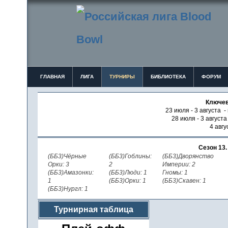
ГЛАВНАЯ
ЛИГА
ТУРНИРЫ
БИБЛИОТЕКА
ФОРУМ
Ключев
23 июля - 3 августа -
28 июля - 3 август
4 авгу
Сезон 13
(ББ3)Чёрные
(ББ3)Гоблины:
(ББ3)Дворянство
Орки: 3
2
Империи: 2
(ББ3)Амазонки:
(ББ3)Люди: 1
Гномы: 1
1
(ББ3)Орки: 1
(ББ3)Скавен: 1
(ББ3)Нургл: 1
Турнирная таблица