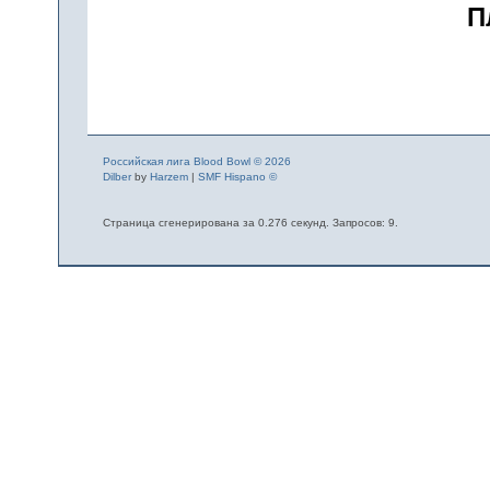
П
Российская лига Blood Bowl © 2026
Dilber
by
Harzem
|
SMF Hispano ©
Страница сгенерирована за 0.276 секунд. Запросов: 9.