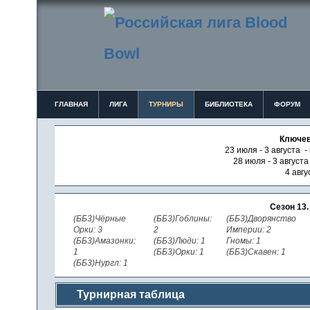
ГЛАВНАЯ
ЛИГА
ТУРНИРЫ
БИБЛИОТЕКА
ФОРУМ
Ключев
23 июля - 3 августа -
28 июля - 3 август
4 авгу
Сезон 13
(ББ3)Чёрные
(ББ3)Гоблины:
(ББ3)Дворянство
Орки: 3
2
Империи: 2
(ББ3)Амазонки:
(ББ3)Люди: 1
Гномы: 1
1
(ББ3)Орки: 1
(ББ3)Скавен: 1
(ББ3)Нургл: 1
Турнирная таблица